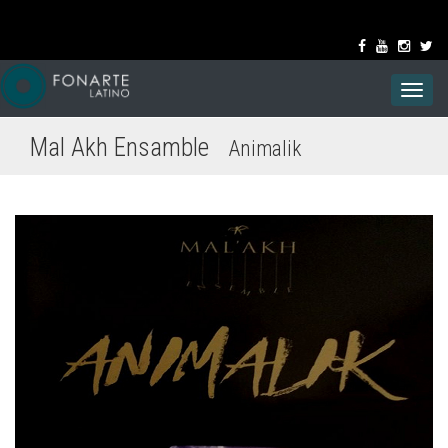
Toggl
navig
Mal Akh Ensamble
Animalik