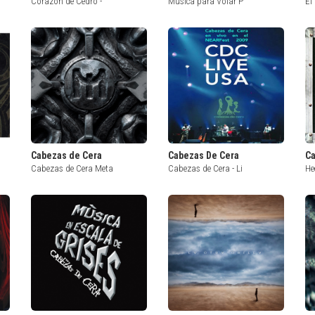
Corazón de Cedro -
Música para Volar P
El
Cabezas de Cera
Cabezas De Cera
Ca
Cabezas de Cera Meta
Cabezas de Cera - Li
He