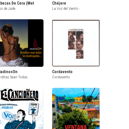
bezas De Cera (Met
Chéjere
os de Jade
La Voz del Viento -
tadinosOn
Cordavento
nditas Sean Todas
Cordavento